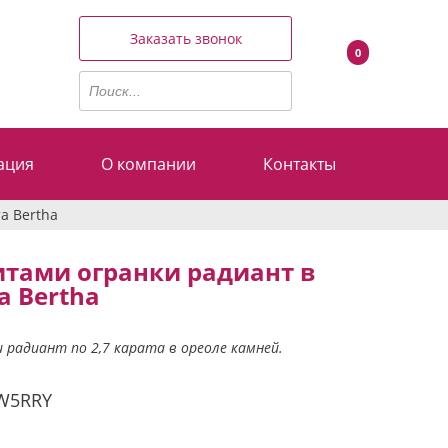
Заказать звонок
0
ация
О компании
Контакты
а Bertha
итами огранки радиант в
а Bertha
радиант по 2,7 карата в ореоле камней.
W5RRY