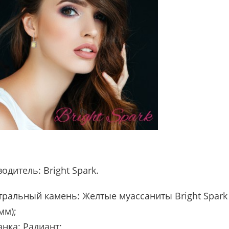
водитель:
Bright Spark
.
тральный камень: Желтые муассаниты Bright Spark
мм);
нка: Радиант;