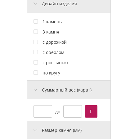
Дизайн изделия
1 камень
3 камня
с дорожкой
с ореолом
с россыпью
по кругу
Cуммарный вес (карат)
до
Размер камня (мм)