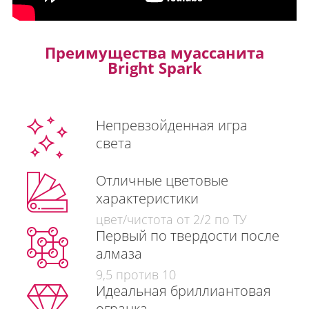
Преимущества муассанита
Bright Spark
Непревзойденная игра
света
Отличные цветовые
характеристики
цвет/чистота от 2/2 по ТУ
Первый по твердости после
алмаза
9,5 против 10
Идеальная бриллиантовая
огранка