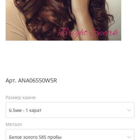
Арт.
ANA06550W5R
Размер камня
Металл