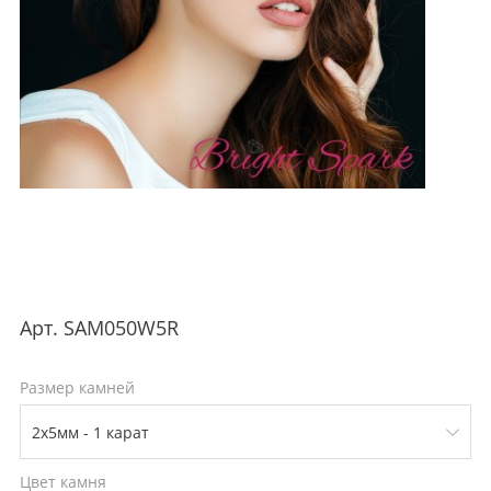
Арт.
SAM050W5R
Размер камней
Цвет камня