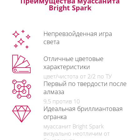
Преимущества муассанита
Bright Spark
Непревзойденная игра
света
Отличные цветовые
характеристики
цвет/чистота от 2/2 по ТУ
Первый по твердости после
алмаза
9,5 против 10
Идеальная бриллиантовая
огранка
муассанит Bright Spark
визуально неотличим от