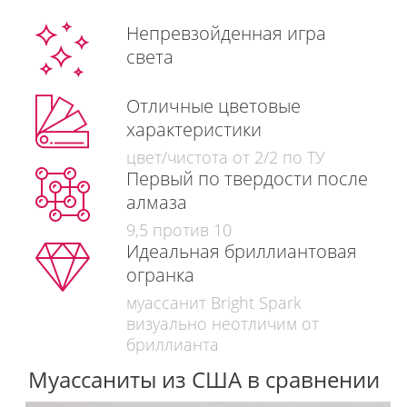
Непревзойденная игра
света
Отличные цветовые
характеристики
цвет/чистота от 2/2 по ТУ
Первый по твердости после
алмаза
9,5 против 10
Идеальная бриллиантовая
огранка
муассанит Bright Spark
визуально неотличим от
бриллианта
Муассаниты из США в сравнении