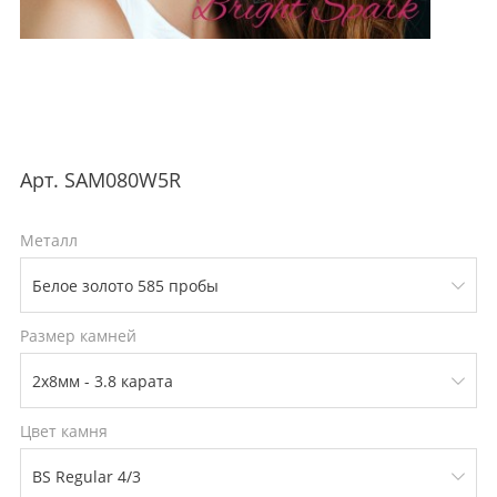
Арт.
SAM080W5R
Металл
Размер камней
Цвет камня