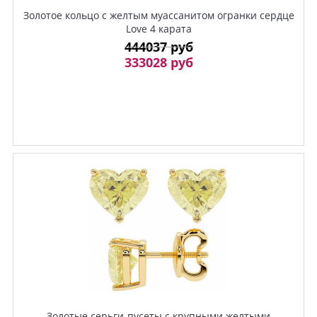
Золотое кольцо с желтым муассанитом огранки cердце
Love 4 карата
444037 руб
333028 руб
Золотые серьги-пусеты с крупными желтыми