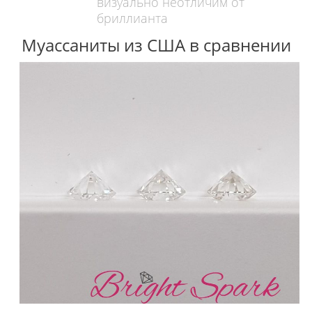
визуально неотличим от
бриллианта
Муассаниты из США в сравнении