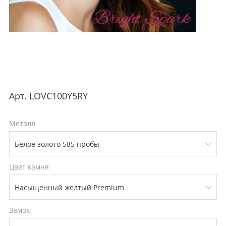
Арт.
LOVC100Y5RY
Металл
Цвет камня
Замок