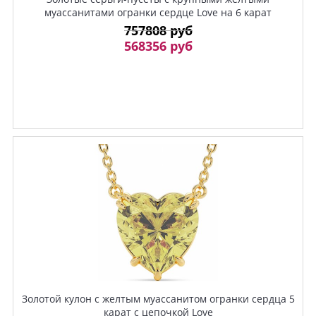
муассанитами огранки сердце Love на 6 карат
757808 руб
568356 руб
Золотой кулон с желтым муассанитом огранки сердца 5
карат с цепочкой Love