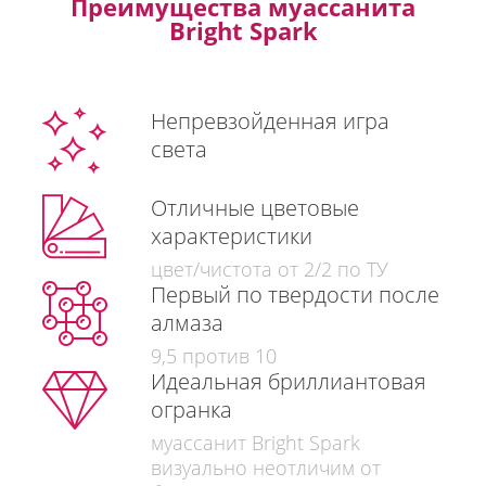
Преимущества муассанита
Bright Spark
Непревзойденная игра
света
Отличные цветовые
характеристики
цвет/чистота от 2/2 по ТУ
Первый по твердости после
алмаза
9,5 против 10
Идеальная бриллиантовая
огранка
муассанит Bright Spark
визуально неотличим от