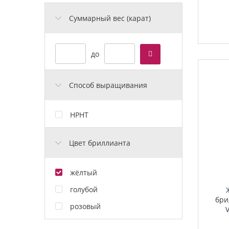
Cуммарный вес (карат)
до
Способ выращивания
HPHT
Цвет бриллианта
жёлтый
голубой
бри
розовый
V