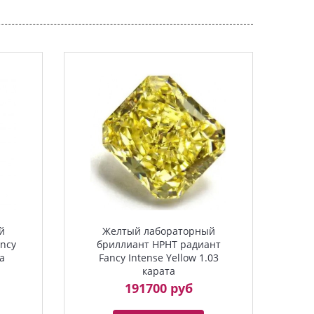
й
Желтый лабораторный
ncy
бриллиант HPHT радиант
та
Fancy Intense Yellow 1.03
карата
191700 руб