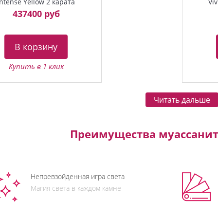
Intense Yellow 2 карата
Vi
437400 руб
В корзину
Купить в 1 клик
Читать дальше
Преимущества муассанита
Непревзойденная игра света
Магия света в каждом камне