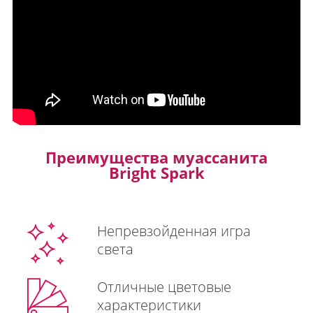
Преимущества муассанита
Bright Spark
Непревзойденная игра
света
Отличные цветовые
характеристики