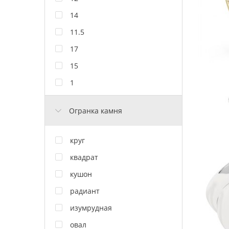
14
11.5
17
15
1
Огранка камня
круг
квадрат
кушон
радиант
изумрудная
овал