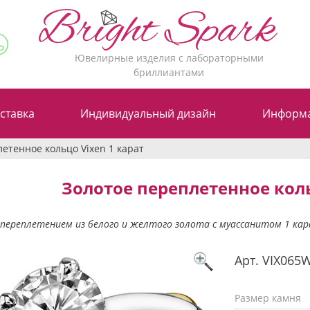
Ювелирные изделия с лабораторными
бриллиантами
ставка
Индивидуальный дизайн
Информ
етенное кольцо Vixen 1 карат
Золотое переплетенное коль
 переплетением из белого и желтого золота с муассанитом 1 кар
Арт.
VIX065
Размер камня