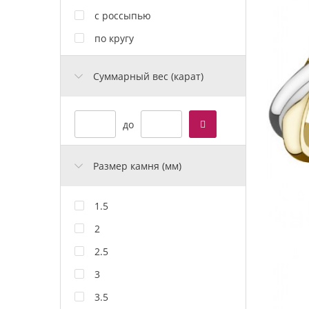
с россыпью
по кругу
Cуммарный вес (карат)
до
Размер камня (мм)
1.5
2
2.5
3
3.5