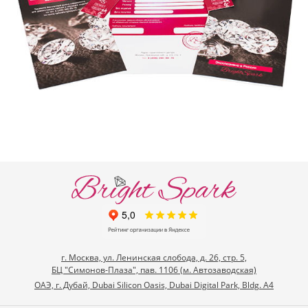
г. Москва, ул. Ленинская слобода, д. 26, стр. 5,
БЦ "Симонов-Плаза", пав. 1106 (м. Автозаводская)
ОАЭ, г. Дубай, Dubai Silicon Oasis, Dubai Digital Park, Bldg. A4