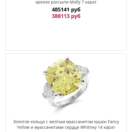
ореоле россыпи Molly 7 карат
485141 руб
388113 руб
Золотое кольцо с желтым муассанитом кушон Fancy
Yellow и муассанитами сердце Whitney 14 карат