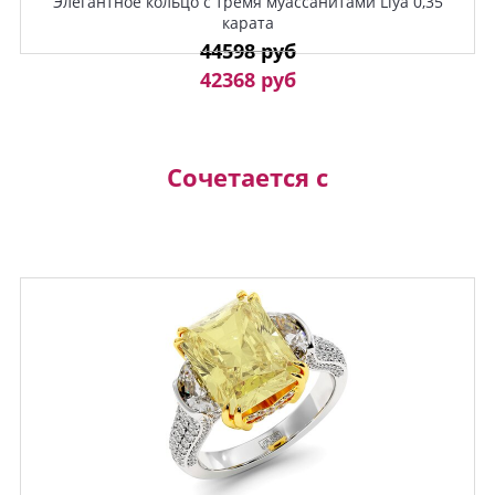
Элегантное кольцо с тремя муассанитами Liya 0,35
карата
44598 руб
42368 руб
Сочетается с