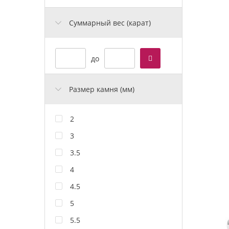
Cуммарный вес (карат)
до
Размер камня (мм)
2
3
3.5
4
4.5
5
5.5