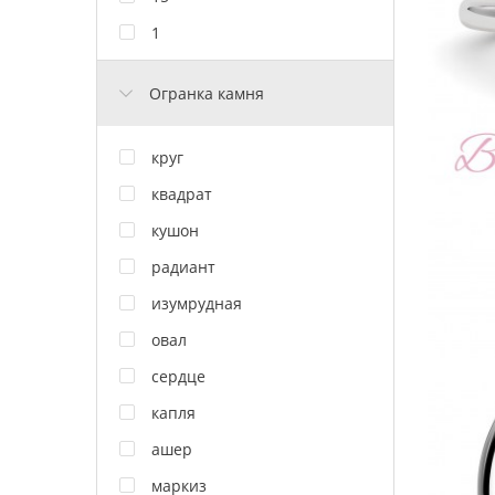
1
Огранка камня
круг
квадрат
кушон
радиант
изумрудная
овал
сердце
капля
ашер
маркиз