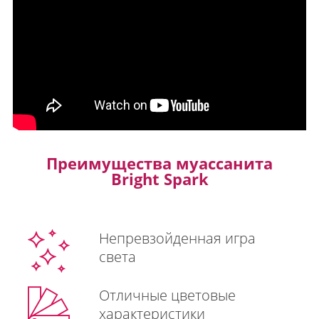
Преимущества муассанита
Bright Spark
Непревзойденная игра
света
Отличные цветовые
характеристики