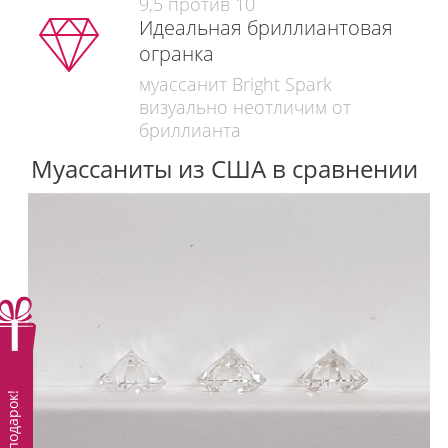
9,5 против 10
Идеальная бриллиантовая
огранка
муассанит Bright Spark
визуально неотличим от
бриллианта
Муассаниты из США в сравнении
Вам подарок!