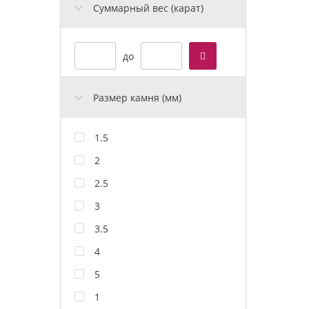
Cуммарный вес (карат)
до
Размер камня (мм)
1.5
2
2.5
3
3.5
4
5
1