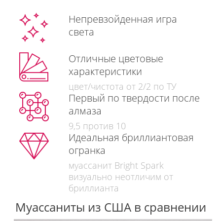
Непревзойденная игра
света
Отличные цветовые
характеристики
цвет/чистота от 2/2 по ТУ
Первый по твердости после
алмаза
9,5 против 10
Идеальная бриллиантовая
огранка
муассанит Bright Spark
визуально неотличим от
бриллианта
Муассаниты из США в сравнении