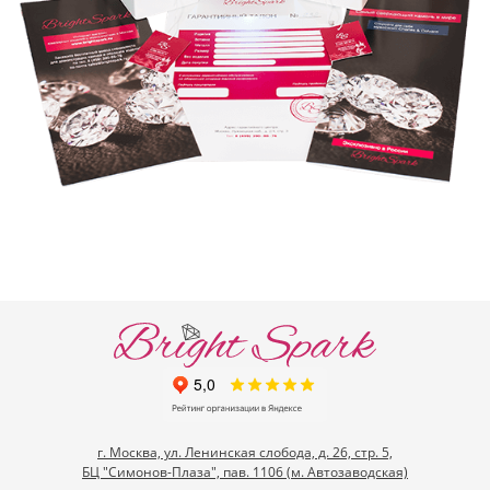
г. Москва, ул. Ленинская слобода, д. 26, стр. 5,
БЦ "Симонов-Плаза", пав. 1106 (м. Автозаводская)