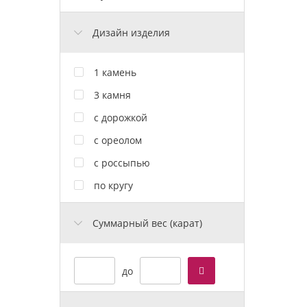
Дизайн изделия
1 камень
3 камня
с дорожкой
с ореолом
с россыпью
по кругу
Cуммарный вес (карат)
до