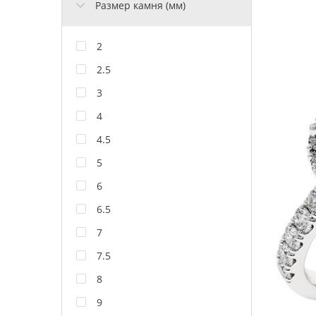
Размер камня (мм)
2
2.5
3
4
4.5
5
6
6.5
7
7.5
8
9