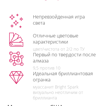
Непревзойденная игра
света
Отличные цветовые
характеристики
цвет/чистота от 2/2 по ТУ
Первый по твердости после
алмаза
9,5 против 10
Идеальная бриллиантовая
огранка
муассанит Bright Spark
визуально неотличим от
бриллианта