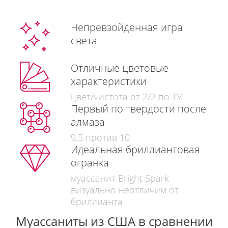
Непревзойденная игра
света
Отличные цветовые
характеристики
цвет/чистота от 2/2 по ТУ
Первый по твердости после
алмаза
9,5 против 10
Идеальная бриллиантовая
огранка
муассанит Bright Spark
визуально неотличим от
бриллианта
Муассаниты из США в сравнении