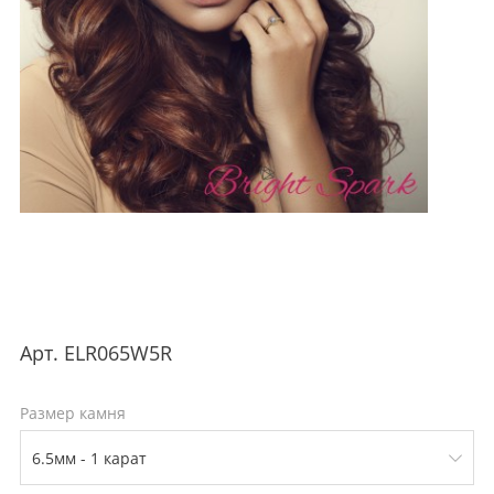
Арт.
ELR065W5R
Размер камня