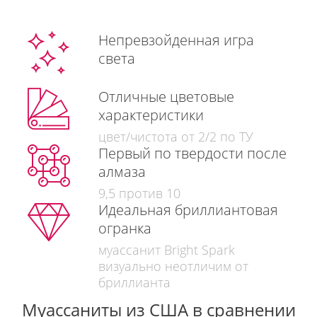
Непревзойденная игра
света
Отличные цветовые
характеристики
цвет/чистота от 2/2 по ТУ
Первый по твердости после
алмаза
9,5 против 10
Идеальная бриллиантовая
огранка
муассанит Bright Spark
визуально неотличим от
бриллианта
Муассаниты из США в сравнении