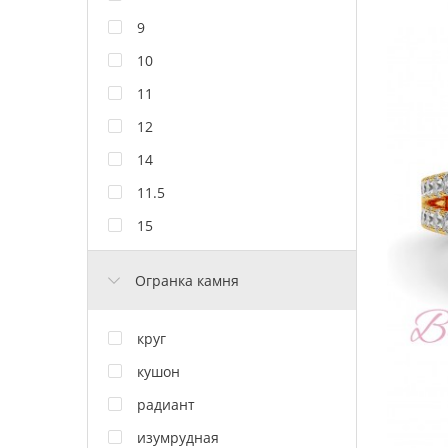
9
10
11
12
14
11.5
15
Огранка камня
круг
кушон
радиант
изумрудная