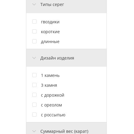
Типы серег
гвоздики
короткие
длинные
Дизайн изделия
1 камень
3 камня
с дорожкой
с ореолом
с россыпью
Cуммарный вес (карат)