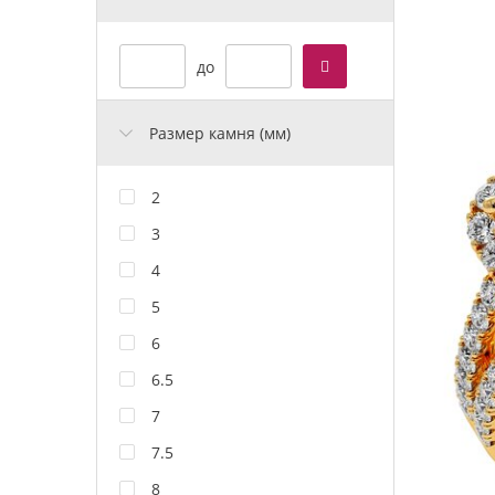
до
Размер камня (мм)
2
3
4
5
6
6.5
7
7.5
8