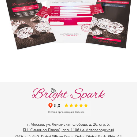
г. Москва, ул. Ленинская слобода, д. 26, стр. 5,
БЦ "Симонов-Плаза", пав. 1106 (м. Автозаводская)
ОАЭ, г. Дубай, Dubai Silicon Oasis, Dubai Digital Park, Bldg. A4