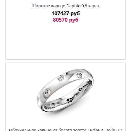
Широкое кольцо Daphie 0,8 карат
107427 руб
80570 руб
Обручальное кольцо из белого золота Тифани Etoile 0.3