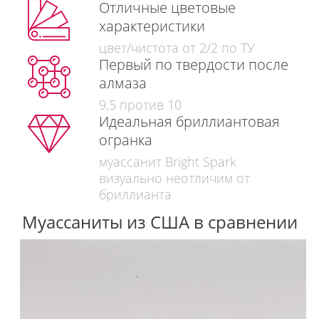
Отличные цветовые
характеристики
цвет/чистота от 2/2 по ТУ
Первый по твердости после
алмаза
9,5 против 10
Идеальная бриллиантовая
огранка
муассанит Bright Spark
визуально неотличим от
бриллианта
Муассаниты из США в сравнении