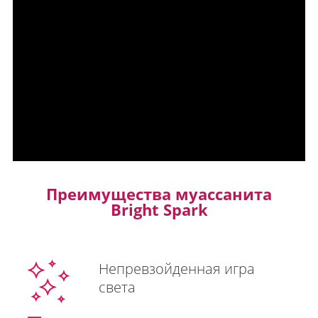
Преимущества муассанита
Bright Spark
Непревзойденная игра
света