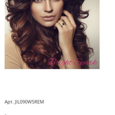
Арт.
JIL090W5REM