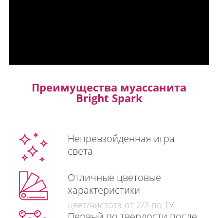
Преимущества муассанита
Bright Spark
Непревзойденная игра
света
Отличные цветовые
характеристики
цвет/чистота от 2/2 по ТУ
Первый по твердости после