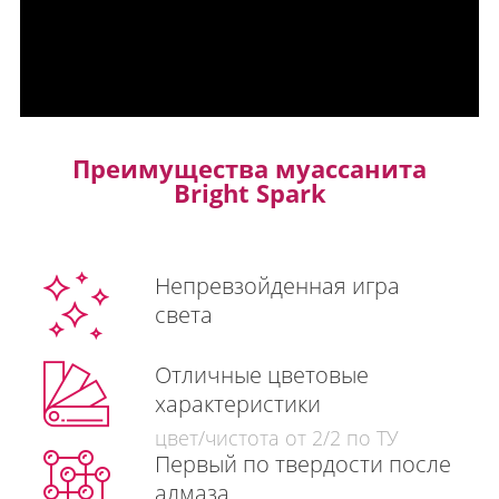
Преимущества муассанита
Bright Spark
Непревзойденная игра
света
Отличные цветовые
характеристики
цвет/чистота от 2/2 по ТУ
Первый по твердости после
алмаза