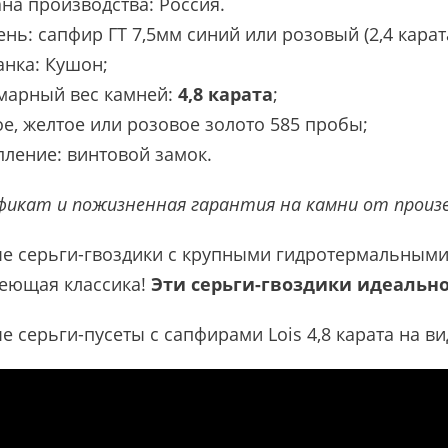
на производства: Россия.
нь: сапфир ГТ 7,5мм синий или розовый (2,4 карат
анка: Кушон;
марный вес камней:
4,8 карата
;
е, желтое или розовое золото 585 пробы;
пление: винтовой замок.
икат и пожизненная гарантия на камни от произ
е серьги-гвоздики с крупными гидротермальным
еющая классика!
Эти серьги-гвоздики идеально
е серьги-пусеты c сапфирами Lois 4,8 карата на ви