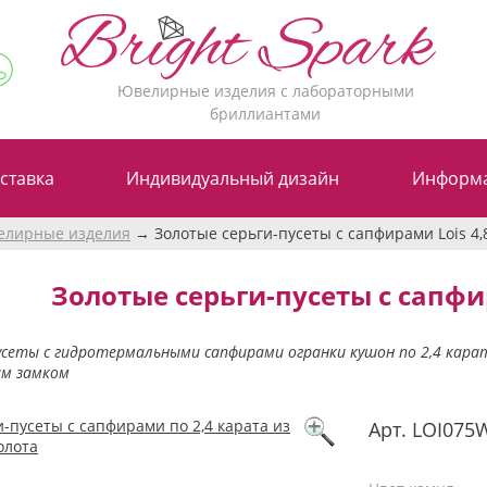
Ювелирные изделия с лабораторными
бриллиантами
ставка
Индивидуальный дизайн
Информ
елирные изделия
Золотые серьги-пусеты c сапфирами Lois 4,
Золотые серьги-пусеты c сапфир
усеты с гидротермальными сапфирами огранки кушон по 2,4 карат
м замком
Арт.
LOI075