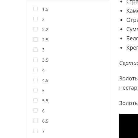
Стра
1.5
Каме
Огр
2
Сум
2.2
Бело
2.5
Кре
3
3.5
Сертиф
4
Золоты
4.5
нестар
5
5.5
Золоты
6
6.5
7