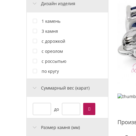
Дизайн изделия
1 камень
3 камня
с дорожкой
с ореолом
с россыпью
по кругу
Cуммарный вес (карат)
до
Произ
Размер камня (мм)