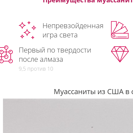
Непревзойденная
игра света
Первый по твердости
после алмаза
9,5 против 10
Муассаниты из США в 