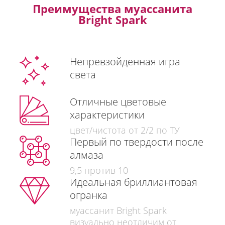
Преимущества муассанита
Bright Spark
Непревзойденная игра
света
Отличные цветовые
характеристики
цвет/чистота от 2/2 по ТУ
Первый по твердости после
алмаза
9,5 против 10
Идеальная бриллиантовая
огранка
муассанит Bright Spark
визуально неотличим от