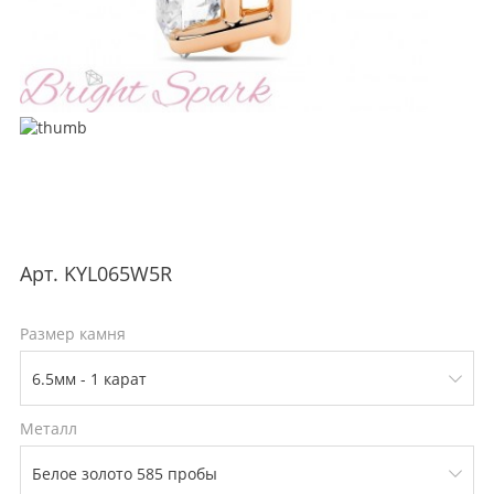
Арт.
KYL065W5R
Размер камня
Металл