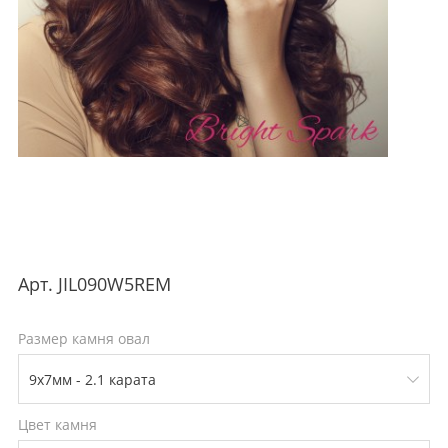
Арт.
JIL090W5REM
Размер камня овал
Цвет камня