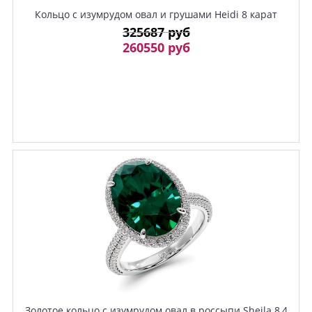
Кольцо с изумрудом овал и грушами Heidi 8 карат
325687 руб
260550 руб
Золотое кольцо с изумрудом овал в россыпи Sheila 8,4