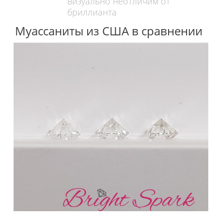
визуально неотличим от
бриллианта
Муассаниты из США в сравнении