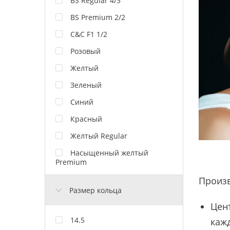
BS Regular 4/3
BS Premium 2/2
C&C F1 1/2
Розовый
Желтый
Зеленый
Синий
Красный
Желтый Regular
Насыщенный желтый
Premium
Произ
Размер кольца
Цент
14.5
каж