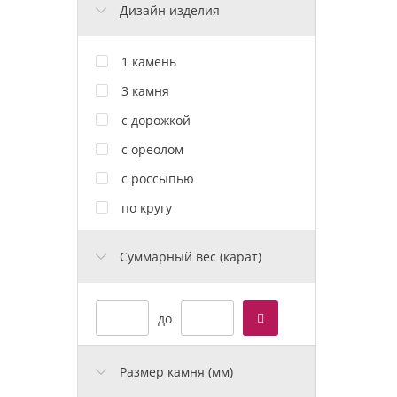
Дизайн изделия
1 камень
3 камня
с дорожкой
с ореолом
с россыпью
по кругу
Cуммарный вес (карат)
до
Размер камня (мм)