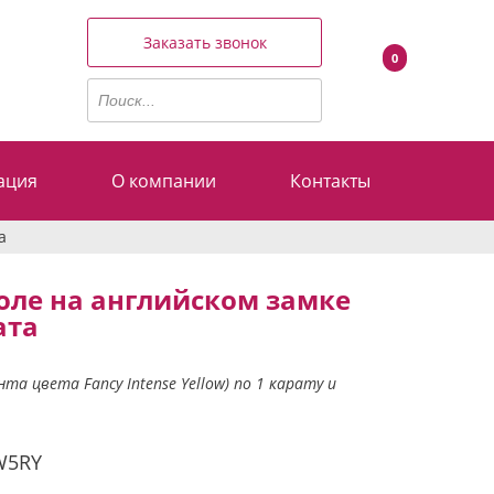
Заказать звонок
0
ация
О компании
Контакты
а
оле на английском замке
ата
 цвета Fancy Intense Yellow) по 1 карату и
W5RY