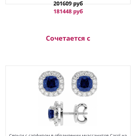
201609 руб
181448 руб
Сочетается с
Серьги с сапфиром в обрамлении муассанитов Carol на