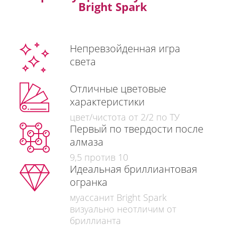
Bright Spark
Непревзойденная игра
света
Отличные цветовые
характеристики
цвет/чистота от 2/2 по ТУ
Первый по твердости после
алмаза
9,5 против 10
Идеальная бриллиантовая
огранка
муассанит Bright Spark
визуально неотличим от
бриллианта