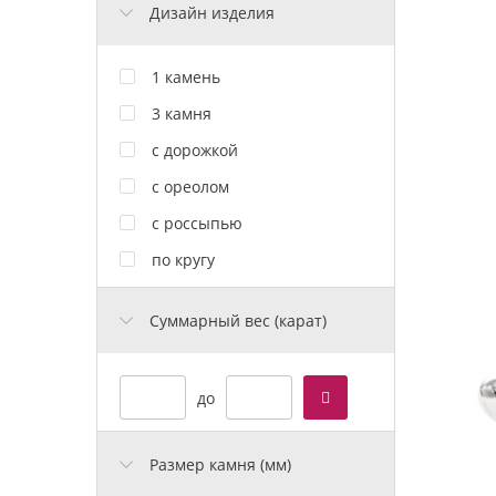
Дизайн изделия
1 камень
3 камня
с дорожкой
с ореолом
с россыпью
по кругу
Cуммарный вес (карат)
до
Размер камня (мм)