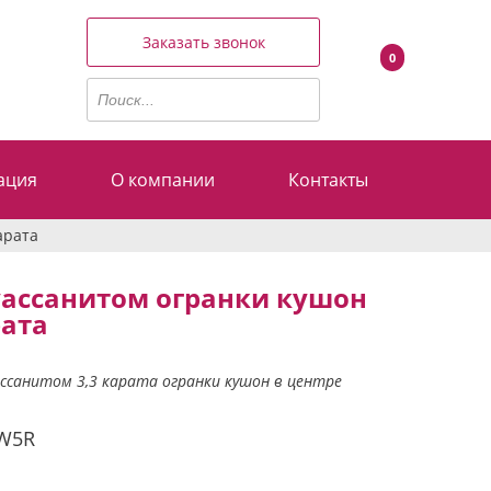
Заказать звонок
0
ация
О компании
Контакты
арата
уассанитом огранки кушон
рата
ссанитом 3,3 карата огранки кушон в центре
W5R