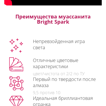
Преимущества муассанита
Bright Spark
Непревзойденная игра
света
Отличные цветовые
характеристики
цвет/чистота от 2/2 по ТУ
Первый по твердости после
алмаза
9,5 против 10
Идеальная бриллиантовая
огранка