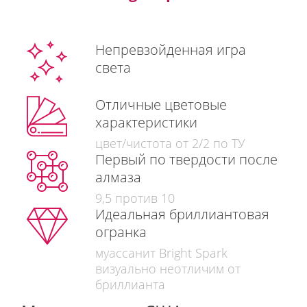
Непревзойденная игра
света
Отличные цветовые
характеристики
цвет/чистота от 2/2 по ТУ
Первый по твердости после
алмаза
9,5 против 10
Идеальная бриллиантовая
огранка
муассанит Bright Spark
визуально неотличим от
бриллианта