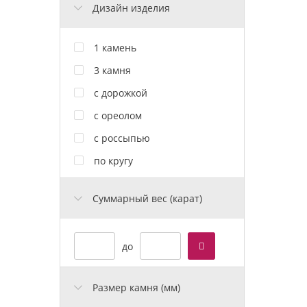
Дизайн изделия
1 камень
3 камня
с дорожкой
с ореолом
с россыпью
по кругу
Cуммарный вес (карат)
до
Размер камня (мм)