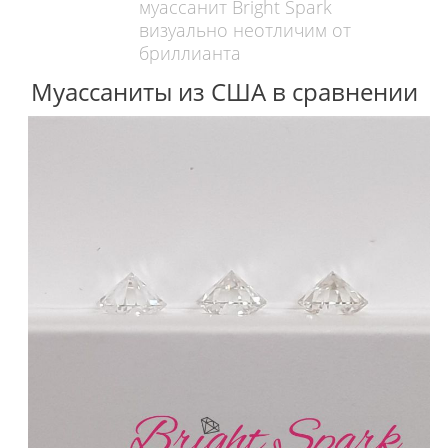
муассанит Bright Spark
визуально неотличим от
бриллианта
Муассаниты из США в сравнении