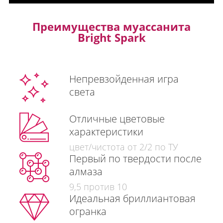
Преимущества муассанита
Bright Spark
Непревзойденная игра
света
Отличные цветовые
характеристики
цвет/чистота от 2/2 по ТУ
Первый по твердости после
алмаза
9,5 против 10
Идеальная бриллиантовая
огранка