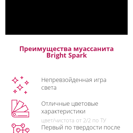
Преимущества муассанита
Bright Spark
Непревзойденная игра
света
Отличные цветовые
характеристики
цвет/чистота от 2/2 по ТУ
Первый по твердости после