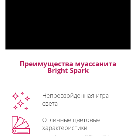
Преимущества муассанита
Bright Spark
Непревзойденная игра
света
Отличные цветовые
характеристики