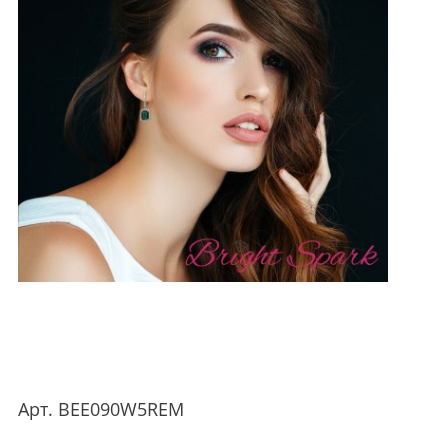
Арт.
BEE090W5REM