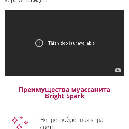
карата на видео:
Преимущества муассанита
Bright Spark
Непревзойденная игра
света