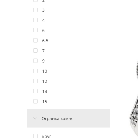
3
4
6
6.5
7
9
10
12
14
15
Огранка камня
круг