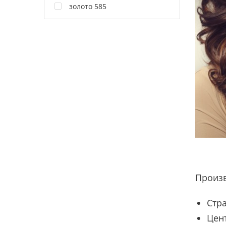
золото 585
Произ
Стр
Цент