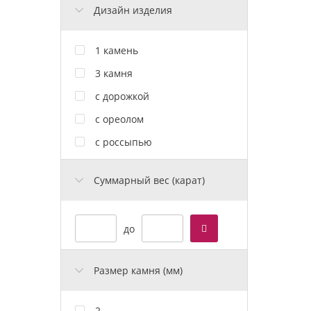
Дизайн изделия
1 камень
3 камня
с дорожкой
с ореолом
с россыпью
Cуммарный вес (карат)
до
Размер камня (мм)
2