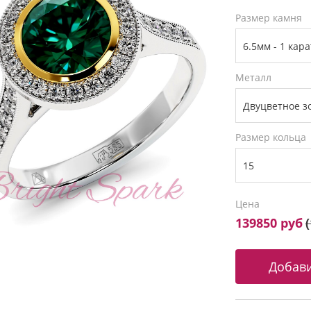
Размер камня
Металл
Размер кольца
Цена
139850 руб
(