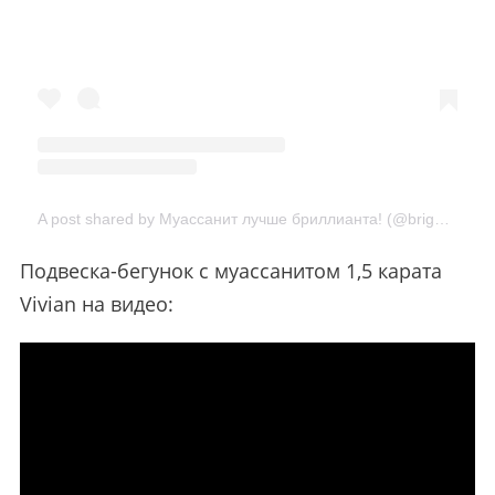
A post shared by Муассанит лучше бриллианта! (@brightspark.ru)
Подвеска-бегунок c муассанитом 1,5 карата
Vivian на видео: