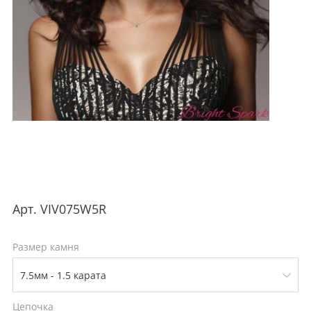
Арт.
VIV075W5R
Размер камня
Цепочка