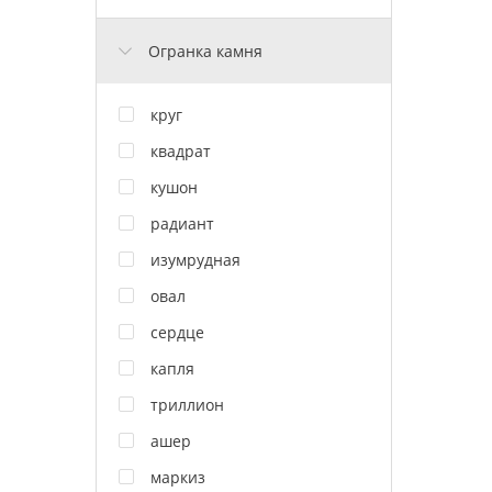
Огранка камня
круг
квадрат
кушон
радиант
изумрудная
овал
сердце
капля
триллион
ашер
маркиз