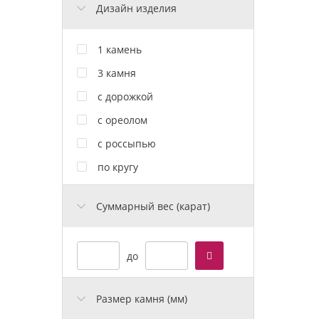
Дизайн изделия
1 камень
3 камня
с дорожкой
с ореолом
с россыпью
по кругу
Cуммарный вес (карат)
до
Размер камня (мм)