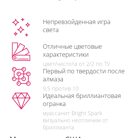
Непревзойденная игра
света
Отличные цветовые
характеристики
цвет/чистота от 2/2 по ТУ
Первый по твердости после
алмаза
9,5 против 10
Идеальная бриллиантовая
огранка
муассанит Bright Spark
визуально неотличим от
бриллианта