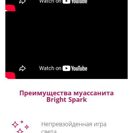
Преимущества муассанита
Bright Spark
Непревзойденная игра
света