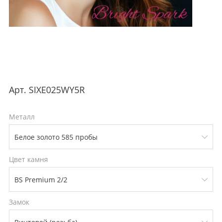
Арт.
SIXE025WY5R
Металл
Цвет камня
Замок