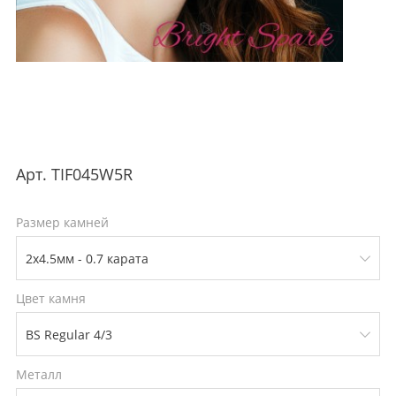
Арт.
TIF045W5R
Размер камней
Цвет камня
Металл