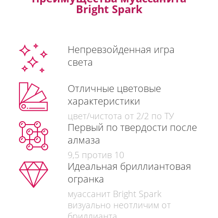
Bright Spark
Непревзойденная игра
света
Отличные цветовые
характеристики
цвет/чистота от 2/2 по ТУ
Первый по твердости после
алмаза
9,5 против 10
Идеальная бриллиантовая
огранка
муассанит Bright Spark
визуально неотличим от
бриллианта