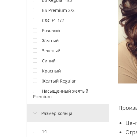
BS Regular 4/3
BS Premium 2/2
C&C F1 1/2
Розовый
Желтый
Зеленый
Синий
Красный
Желтый Regular
Насыщенный желтый
Premium
Произ
Размер кольца
Цен
14
Огр