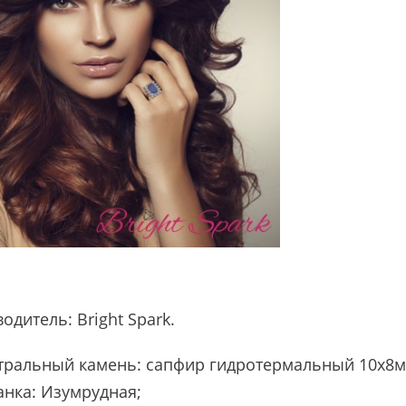
водитель:
Bright Spark
.
тральный камень: сапфир гидротермальный 10х8мм 
анка: Изумрудная;