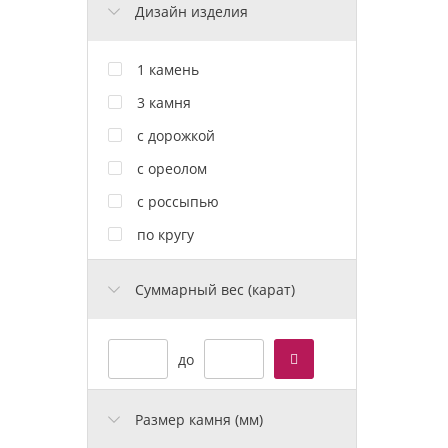
Дизайн изделия
1 камень
3 камня
с дорожкой
с ореолом
с россыпью
по кругу
Cуммарный вес (карат)
до
Размер камня (мм)