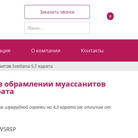
Заказать звонок
0
ация
О компании
Контакты
тов Svetlana 5,7 карата
в обрамлении муассанитов
рата
 изумрудной огранки на 4,3 карата (не отличим от
W5RSP