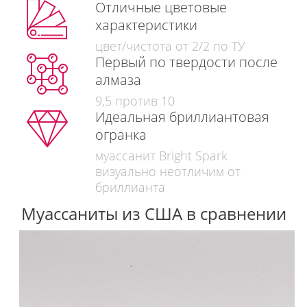
Отличные цветовые
характеристики
цвет/чистота от 2/2 по ТУ
Первый по твердости после
алмаза
9,5 против 10
Идеальная бриллиантовая
огранка
муассанит Bright Spark
визуально неотличим от
бриллианта
Муассаниты из США в сравнении