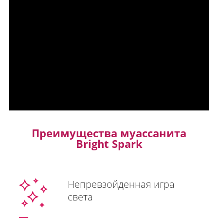
Преимущества муассанита
Bright Spark
Непревзойденная игра
света