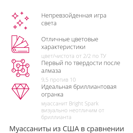
Непревзойденная игра
света
Отличные цветовые
характеристики
цвет/чистота от 2/2 по ТУ
Первый по твердости после
алмаза
9,5 против 10
Идеальная бриллиантовая
огранка
муассанит Bright Spark
визуально неотличим от
бриллианта
Муассаниты из США в сравнении