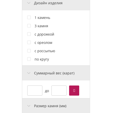
Дизайн изделия
1 камень
3 камня
с дорожкой
с ореолом
с россыпью
по кругу
Cуммарный вес (карат)
до
Размер камня (мм)