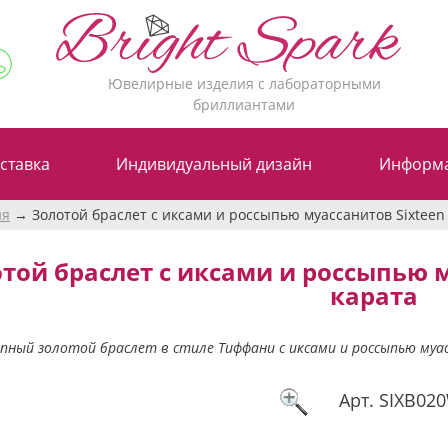
Ювелирные изделия с лабораторными
бриллиантами
ставка
Индивидуальный дизайн
Информ
ия
Золотой браслет с иксами и россыпью муассанитов Sixteen 
той браслет с иксами и россыпью му
карата
пный золотой браслет в стиле Тиффани с иксами и россыпью муас
Арт.
SIXB02